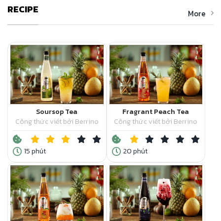
RECIPE
More
Soursop Tea
Fragrant Peach Tea
Công thức viết bởi Berrino
Công thức viết bởi Berrino
15 phút
20 phút