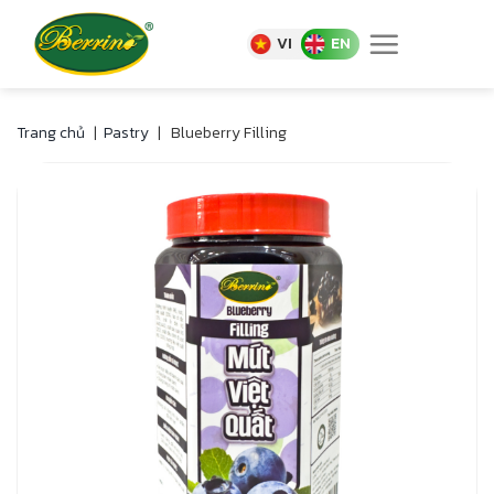
Skip
to
VI
EN
content
Trang chủ
|
Pastry
|
Blueberry Filling