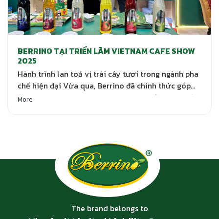
BERRINO TẠI TRIỂN LÃM VIETNAM CAFE SHOW
2025
Hành trình lan toả vị trái cây tươi trong ngành pha
chế hiện đại Vừa qua, Berrino đã chính thức góp
mặt tại Cafe Show Vietnam 2025 – triển lãm quốc
More
tế uy tín hàng đầu dành cho ngành cà phê và đồ
uống tại Việt Nam. Đây là sự kiện đánh dấu một
bước…
The brand belongs to