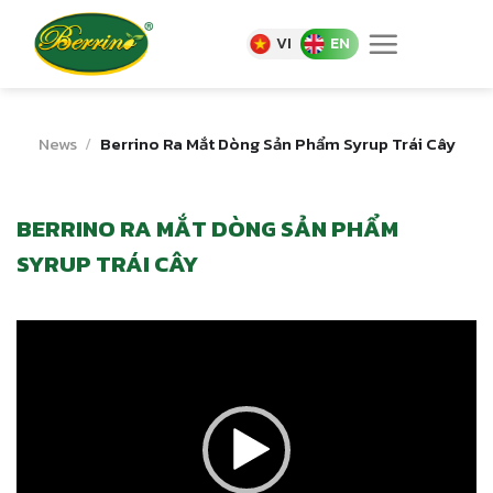
Skip
to
VI
EN
content
News
/
Berrino Ra Mắt Dòng Sản Phẩm Syrup Trái Cây
BERRINO RA MẮT DÒNG SẢN PHẨM
SYRUP TRÁI CÂY
Video
Player