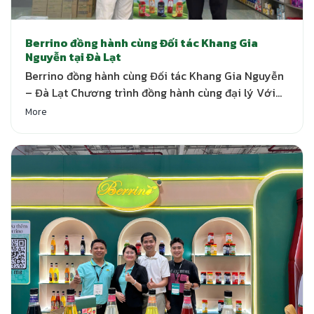
Berrino đồng hành cùng Đối tác Khang Gia
Nguyễn tại Đà Lạt
Berrino đồng hành cùng Đối tác Khang Gia Nguyễn
– Đà Lạt Chương trình đồng hành cùng đại lý Với
mong muốn mang đến sự hỗ trợ thiết thực và cùng
More
đối tác phát triển bền vững, Berrino triển khai
chương trình “Đồng hành cùng đại lý” tại nhiều khu
vực trên cả nước. Vừa…