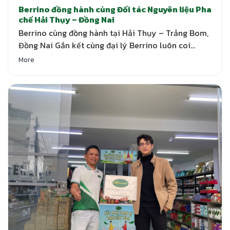
Berrino đồng hành cùng Đối tác Nguyên liệu Pha
chế Hải Thụy – Đồng Nai
Berrino cùng đồng hành tại Hải Thụy – Trảng Bom,
Đồng Nai Gắn kết cùng đại lý Berrino luôn coi
trọng mối quan hệ hợp tác với các đối tác phân
More
phối. Tại Cửa hàng Nguyên liệu pha chế Hải Thụy –
519 Tây Lạc, An Chu, Bắc Sơn, Trảng Bom, Đồng Nai,
Berrino triển…