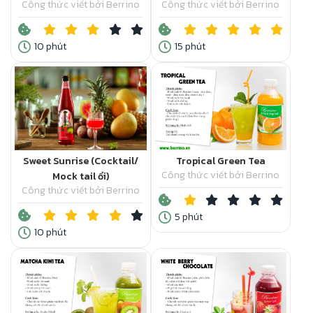
Công thức viết bởi Berrino
Công thức viết bởi Berrino
10 phút
15 phút
Sweet Sunrise (Cocktail/
Tropical Green Tea
Công thức viết bởi Berrino
Mock tail ổi)
Công thức viết bởi Berrino
5 phút
10 phút