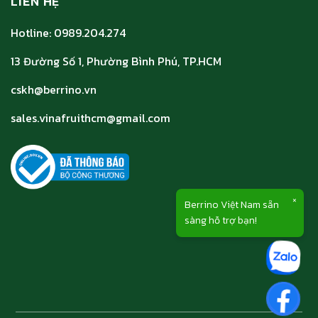
LIÊN HỆ
Hotline: 0989.204.274
13 Đường Số 1, Phường Bình Phú, TP.HCM
cskh@berrino.vn
sales.vinafruithcm@gmail.com
×
Berrino Việt Nam sẵn
sàng hỗ trợ bạn!