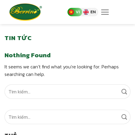
Skip
to
VI
EN
content
TIN TỨC
Nothing Found
It seems we can’t find what you’re looking for. Perhaps
searching can help.