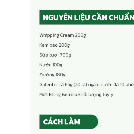
NGUYÊN LIỆU CẦN CHUẨN
Whipping Cream 200g
Kem béo 200g
Sữa tươi 700g
Nước 100g
Đường 180g
Galentin Lá 65g (20 lá) ngâm nước đá 10 phú
Mứt Filling Berrino khối lượng tùy ý
CÁCH LÀM