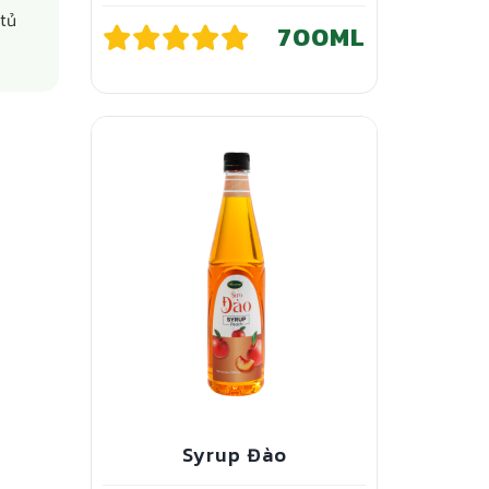
 tủ
700ML
Syrup Đào