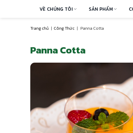
Skip
VỀ CHÚNG TÔI
SẢN PHẨM
C
to
content
Trang chủ
|
Công Thức
|
Panna Cotta
Panna Cotta