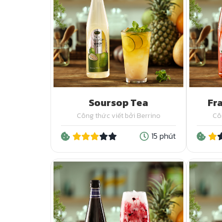
Soursop Tea
Fr
Công thức viết bởi Berrino
Cô
15 phút