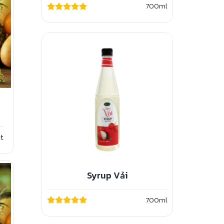
700ml
t
Syrup Vải
700ml