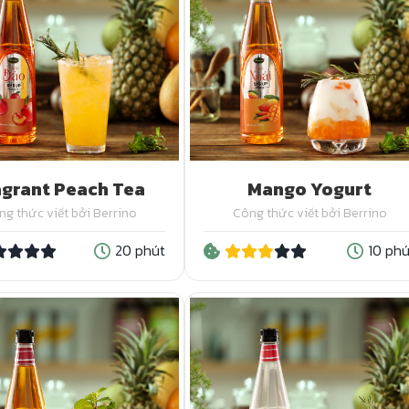
agrant Peach Tea
Mango Yogurt
ng thức viết bởi Berrino
Công thức viết bởi Berrino
20 phút
10 phú