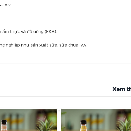
a, v.v.
h ẩm thực và đồ uống (F&B).
g nghiệp như sản xuất sữa, sữa chua, v.v.
Xem t