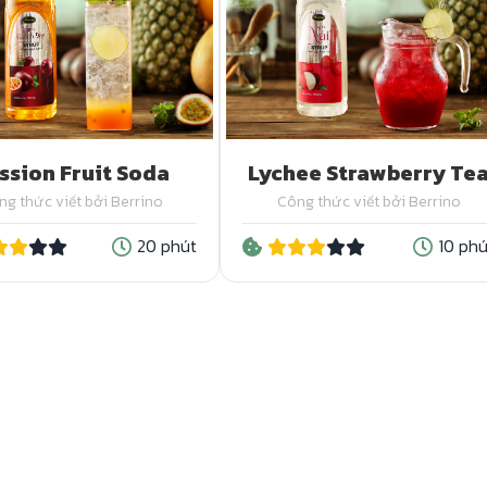
ssion Fruit Soda
Lychee Strawberry Te
ng thức viết bởi Berrino
Công thức viết bởi Berrino
20 phút
10 phú