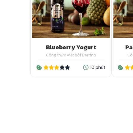
Blueberry Yogurt
Pa
Công thức viết bởi Berrino
Cô
10 phút