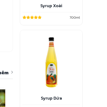
Syrup Xoài
700ml
hêm
Syrup Dứa