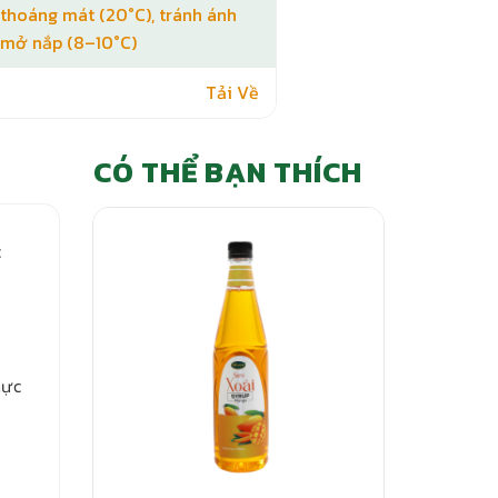
 thoáng mát (20°C), tránh ánh
i mở nắp (8–10°C)
Tải Về
CÓ THỂ BẠN THÍCH
c
hực