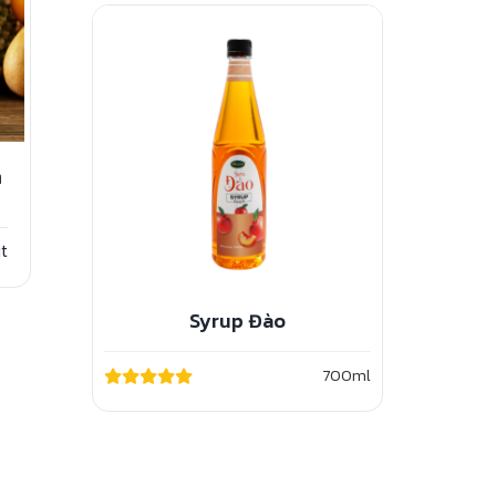
a
t
Syrup Đào
700ml