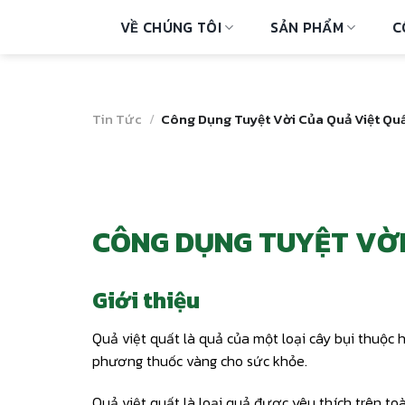
Skip
VỀ CHÚNG TÔI
SẢN PHẨM
C
to
content
Tin Tức
/
Công Dụng Tuyệt Vời Của Quả Việt Qu
CÔNG DỤNG TUYỆT VỜI
Giới thiệu
Quả việt quất là quả của một loại cây bụi thuộc 
phương thuốc vàng cho sức khỏe.
Quả việt quất là loại quả được yêu thích trên to