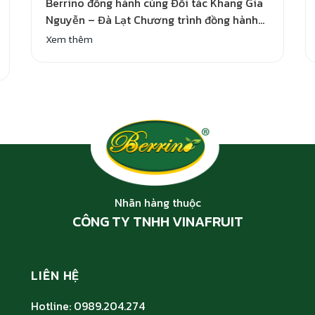
Berrino đồng hành cùng Đối tác Khang Gia
Nguyễn – Đà Lạt Chương trình đồng hành
cùng đại lý Với mong muốn mang đến sự
Xem thêm
hỗ trợ thiết thực và cùng đối tác phát triển
bền vững, Berrino triển khai chương trình
“Đồng hành cùng đại lý” tại nhiều khu vực
trên cả nước. Vừa…
Nhãn hàng thuộc
CÔNG TY TNHH VINAFRUIT
LIÊN HỆ
Hotline: 0989.204.274