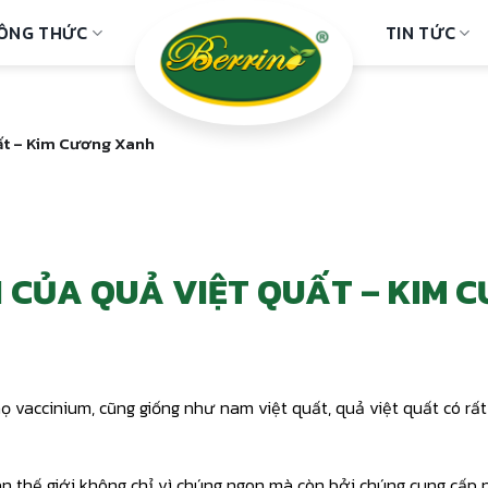
ÔNG THỨC
TIN TỨC
ất – Kim Cương Xanh
 CỦA QUẢ VIỆT QUẤT – KIM 
họ vaccinium, cũng giống như nam việt quất, quả việt quất có rất
àn thế giới không chỉ vì chúng ngon mà còn bởi chúng cung cấp 