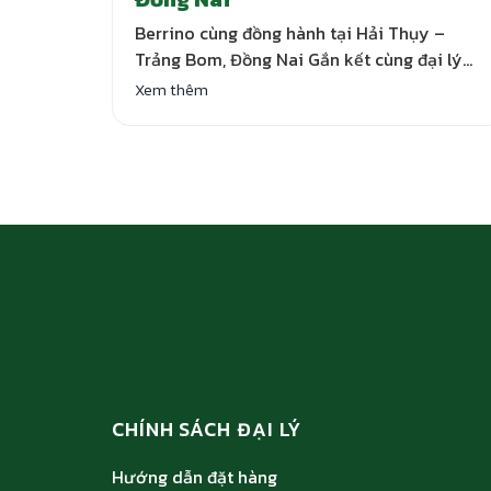
Berrino cùng đồng hành tại Hải Thụy –
Trảng Bom, Đồng Nai Gắn kết cùng đại lý
Berrino luôn coi trọng mối quan hệ hợp tác
Xem thêm
với các đối tác phân phối. Tại Cửa hàng
Nguyên liệu pha chế Hải Thụy – 519 Tây
Lạc, An Chu, Bắc Sơn, Trảng Bom, Đồng Nai,
Berrino triển…
CHÍNH SÁCH ĐẠI LÝ
Hướng dẫn đặt hàng